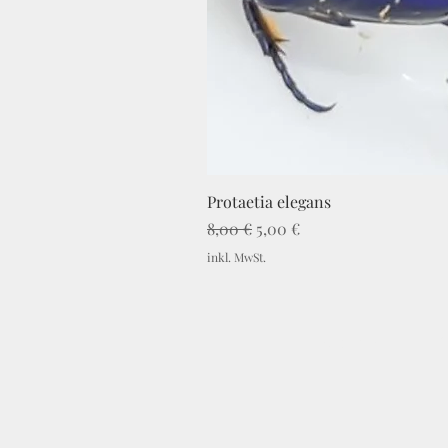
Protaetia elegans
Standardpreis
Sale-Preis
8,00 €
5,00 €
inkl. MwSt.
Impressum
C