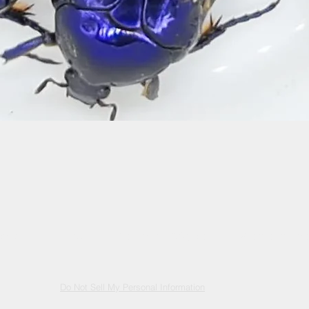
Schnellansicht
ontact
FAQ
Versand & Rückgabe
Speicherrichtlinie
Do Not Sell My Personal Information