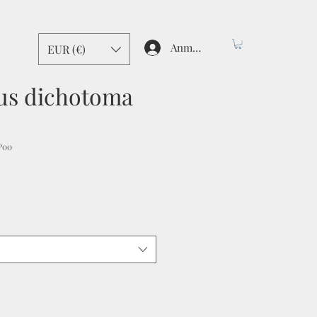
Anmelden
EUR (€)
us dichotoma
P00