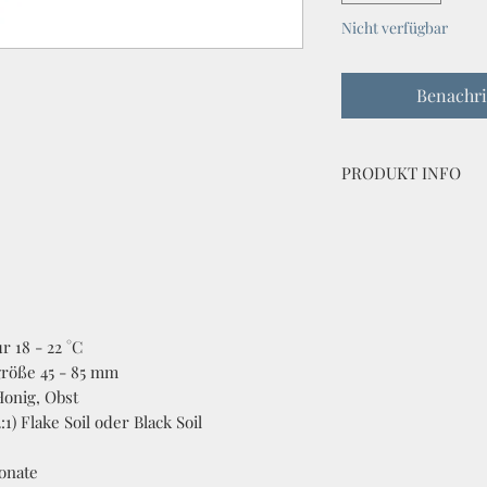
Nicht verfügbar
Benachri
PRODUKT INFO
Trypoxylus dichotoma
bred by Coleoptera 
 18 - 22 °C
größe 45 - 85 mm
Honig, Obst
) Flake Soil oder Black Soil
onate