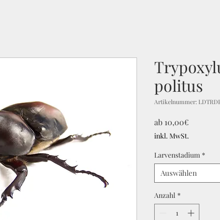
Trypoxyl
politus
Artikelnummer: LDTRD
Sale-
ab
10,00€
Preis
inkl. MwSt.
Larvenstadium
*
Auswählen
Anzahl
*