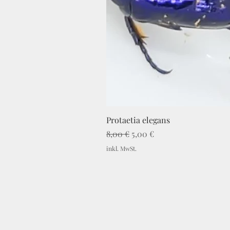
Protaetia elegans
Standardpreis
Sale-Preis
8,00 €
5,00 €
inkl. MwSt.
Impressum
C