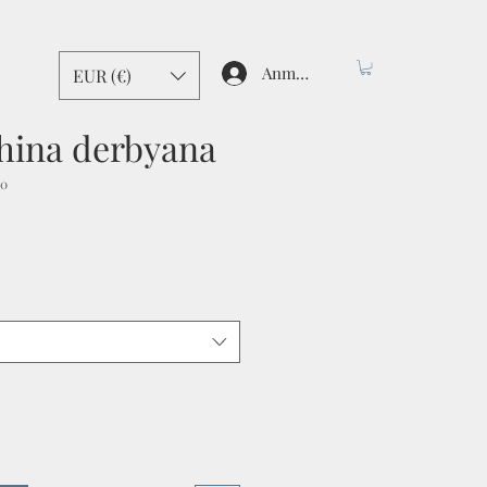
Anmelden
EUR (€)
hina derbyana
00