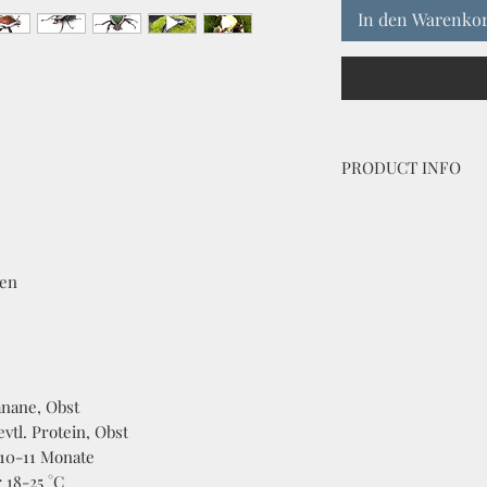
In den Warenko
PRODUCT INFO
Dicronorhina derbya
bred by Coleoptera 
vittata / gestreift
fen
anane, Obst
 evtl. Protein, Obst
 10-11 Monate
 18-25 °C