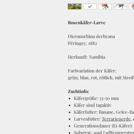
Rosenkäfer-Larve
Dicronorhina derbyana
Péringey, 1882
Herkunft: Namibia
Farbvariation der Käfer:
grün, blau, rot, rötlich, mit Strei
Zuchtinfo:
Käfergröße: 35-50 mm
Käfer sind tagaktiv
Käferfutter: Banane, Gelee-B
Larvenfutter:
Terrarienerde
,
Generationsdauer (Ei-Käfer):
Substrat- und Lufttemperatur