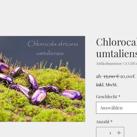
Chlorocal
umtalien
Artikelnummer: CCCHU
Standar
ab
 15,00 € 
10,00€
inkl. MwSt.
Geschlecht
*
Auswählen
Anzahl
*