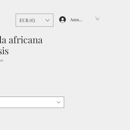
Anmelden
EUR (€)
a africana
sis
00
dpreis
Sale-
Preis