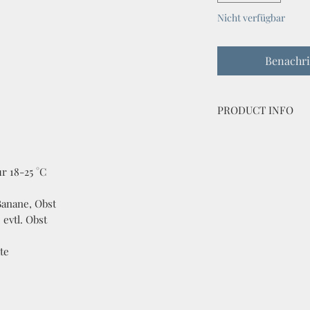
Nicht verfügbar
Benachri
PRODUCT INFO
Chlorocala africana u
bred by Coleoptera 
r 18-25 °C
Banane, Obst
, evtl. Obst
te