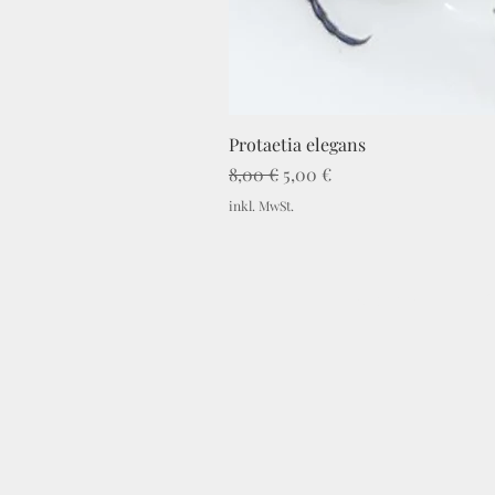
Protaetia elegans
Standardpreis
Sale-Preis
8,00 €
5,00 €
inkl. MwSt.
Impressum
C