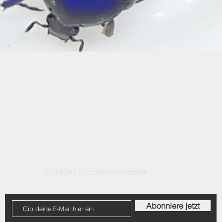
Schnellansicht
ontact
FAQ
Versand & Rückgabe
Speicherrichtlinie
Do Not Sell My Personal Information
Abonniere jetzt