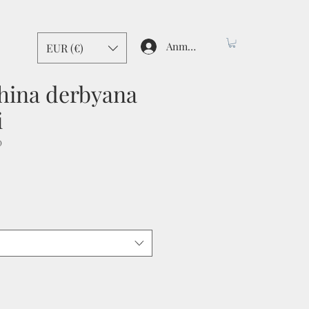
Anmelden
EUR (€)
hina derbyana
i
O