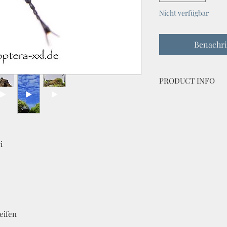
Nicht verfügbar
Benachri
PRODUCT INFO
Dicronorhina derbya
bred by Coleoptera 
vittata / gestreift
lateralis / ohne St
i
eifen