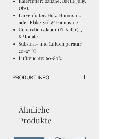
Käferfutter: Banane, Beetle Jelly,
Obst
Larvenfutter: Holz-Humus 1:2
oder Flake Soil & Humus 1:2
Generationsdauer (Ei-Käfer): 7-
8 Monate
Substrat- und Lufttemperatur
20-27 °C
Luftfeuchte: 60-80%
PRODUKT INFO
Gymnetis pantherina meleagris
bred by Coleoptera XXL
Ähnliche
Produkte